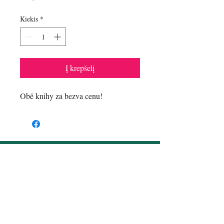
Kiekis
*
Į krepšelį
Obě knihy za bezva cenu!
Kontaktai
Email:
romana.smelikova@seznam.cz
Praha
Draugaukimės