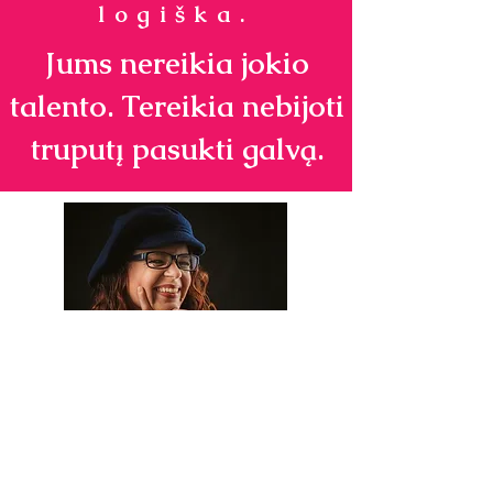
logiška.
Jums nereikia jokio
talento. Tereikia nebijoti
truputį pasukti galvą.